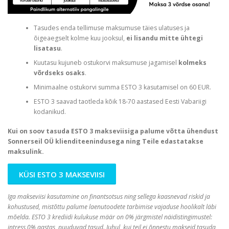
Tasudes enda tellimuse maksumuse täies ulatuses ja
õigeaegselt kolme kuu jooksul,
ei lisandu mitte ühtegi
lisatasu
.
Kuutasu kujuneb ostukorvi maksumuse jagamisel
kolmeks
võrdseks osaks
.
Minimaalne ostukorvi summa ESTO 3 kasutamisel on 60 EUR.
ESTO 3 saavad taotleda kõik 18-70 aastased Eesti Vabariigi
kodanikud.
Kui on soov tasuda ESTO 3 makseviisiga palume võtta ühendust
Sonnerseil OÜ klienditeenindusega ning Teile edastatakse
maksulink.
KÜSI ESTO 3 MAKSEVIISI
Iga makseviisi kasutamine on finantsotsus ning sellega kaasnevad riskid ja
kohustused, mistõttu palume laenutoodete tarbimise vajaduse hoolikalt läbi
mõelda. ESTO 3 krediidi kulukuse määr on 0% järgmistel näidistingimustel:
intress 0% aastas, puuduvad tasud. Juhul, kui teil ei õnnestu makseid tasuda