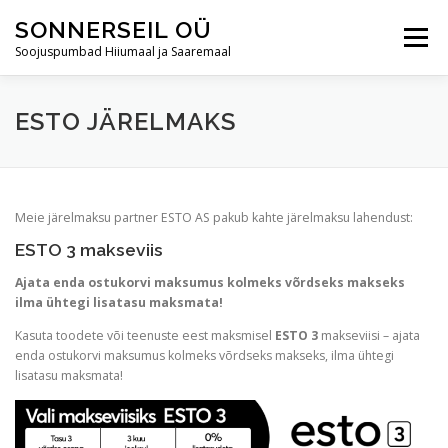
Skip
SONNERSEIL OÜ
to
Menu
content
Soojuspumbad Hiiumaal ja Saaremaal
AVALEHT
ÕHKSOOJUSPUMBAD
ESTO JÄRELMAKS
ÕHK-VESI SOOJUSPUMBAD
HOOLDUS
Meie järelmaksu partner ESTO AS pakub kahte järelmaksu lahendust:
ESTO 3 makseviis
JÄRELMAKS
BLOGI
KONTAKT
Ajata enda ostukorvi maksumus kolmeks võrdseks makseks
ilma ühtegi lisatasu maksmata!
Kasuta toodete või teenuste eest maksmisel
ESTO 3
makseviisi – ajata
enda ostukorvi maksumus kolmeks võrdseks makseks, ilma ühtegi
lisatasu maksmata!