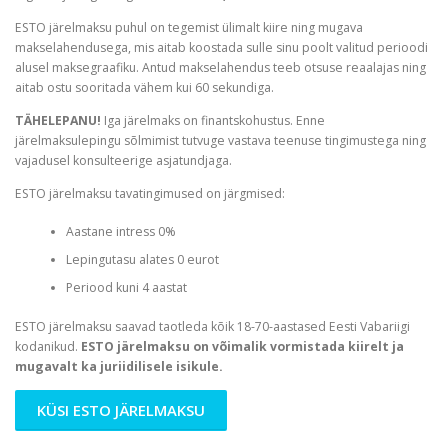
ESTO järelmaksu puhul on tegemist ülimalt kiire ning mugava
makselahendusega, mis aitab koostada sulle sinu poolt valitud perioodi
alusel maksegraafiku. Antud makselahendus teeb otsuse reaalajas ning
aitab ostu sooritada vähem kui 60 sekundiga.
TÄHELEPANU!
Iga järelmaks on finantskohustus. Enne
järelmaksulepingu sõlmimist tutvuge vastava teenuse tingimustega ning
vajadusel konsulteerige asjatundjaga.
ESTO järelmaksu tavatingimused on järgmised:
Aastane intress 0%
Lepingutasu alates 0 eurot
Periood kuni 4 aastat
ESTO järelmaksu saavad taotleda kõik 18-70-aastased Eesti Vabariigi
kodanikud.
ESTO järelmaksu on võimalik vormistada kiirelt ja
mugavalt ka juriidilisele isikule.
KÜSI ESTO JÄRELMAKSU