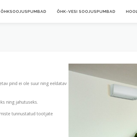
ÕHKSOOJUSPUMBAD
ÕHK-VESI SOOJUSPUMBAD
HOO
av pind ei ole suur ning eeldatav
ks ning jahutuseks.
miste tunnustatud tootjate