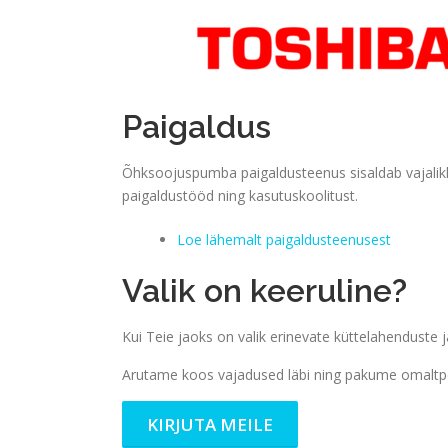
Paigaldus
Õhksoojuspumba paigaldusteenus sisaldab vajalikk
paigaldustööd ning kasutuskoolitust.
Loe lähemalt paigaldusteenusest
Valik on keeruline?
Kui Teie jaoks on valik erinevate küttelahenduste j
Arutame koos vajadused läbi ning pakume omaltpo
KIRJUTA MEILE