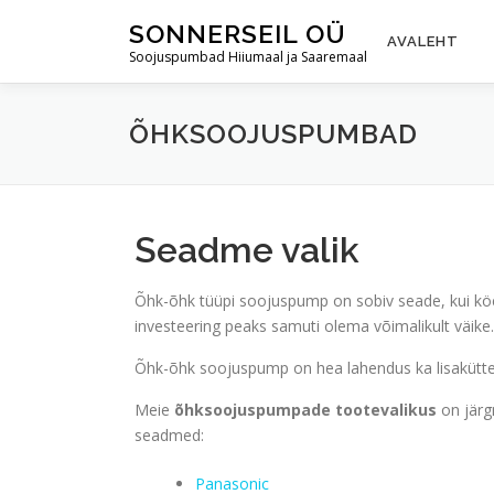
Skip
SONNERSEIL OÜ
to
AVALEHT
Soojuspumbad Hiiumaal ja Saaremaal
content
ÕHKSOOJUSPUMBAD
Seadme valik
Õhk-õhk tüüpi soojuspump on sobiv seade, kui köet
investeering peaks samuti olema võimalikult väike.
Õhk-õhk soojuspump on hea lahendus ka lisakütte
Meie
õhksoojuspumpade tootevalikus
on järg
seadmed:
Panasonic