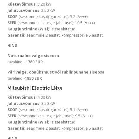
Küttevõimsus
: 3.20 kW
Jahutusvõimsus
: 2.50 kW
SCOP
(sesoonne kasutegur küttel): 5.2 (A+++)
SEER
(sesoonne kasutegur jahutusel): 10.5 (A+++)
Kaugjuhtimine (WiFi):
sisseehitatud
Garantii:
seadmele 2 aastat, kompressorile 5 aastat
HIND:
Naturaalne valge siseosa
tavahind -
1760 EUR
Pärlvalge, oonüksmust või rubiinpunane siseosa
tavahind -
1850 EUR
Mitsubishi Electric LN35
Küttevõimsus
: 4.00 kW
Jahutusvõimsus
: 3.50 kW
SCOP
(sesoonne kasutegur küttel): 5.1 (A+++)
SEER
(sesoonne kasutegur jahutusel): 9.5 (A+++)
Kaugjuhtimine (WiFi):
sisseehitatud
Garantii:
seadmele 2 aastat, kompressorile 5 aastat
HIND: