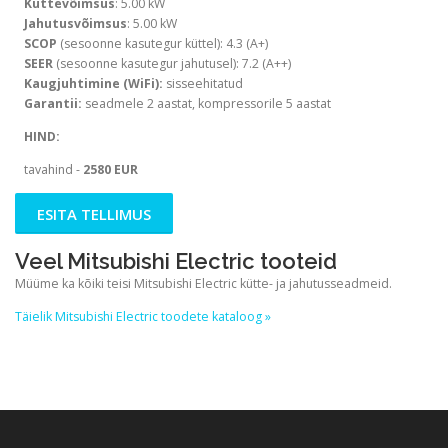
Küttevõimsus
: 5.00 kW
Jahutusvõimsus
: 5.00 kW
SCOP
(sesoonne kasutegur küttel): 4.3 (A+)
SEER
(sesoonne kasutegur jahutusel): 7.2 (A++)
Kaugjuhtimine (WiFi):
sisseehitatud
Garantii:
seadmele 2 aastat, kompressorile 5 aastat
HIND:
tavahind -
2580 EUR
ESITA TELLIMUS
Veel Mitsubishi Electric tooteid
Müüme ka kõiki teisi Mitsubishi Electric kütte- ja jahutusseadmeid.
Täielik Mitsubishi Electric toodete kataloog »