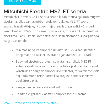
ESITA TELLIMUS
Mitsubishi Electric MSZ-FT seeria
Mitsubishi Electric MSZ-FT-seeria seade kütab tõhusalt ja loob mugava
sisekliima, olles samas mõõtmetelt kompaktne. MSZ-FT sobib
suurepäraselt kõikjale, nt uued majad, suvilad, garaažid, või muud
lemmikkohad. MSZ-FT on väike tõhus abiline, mis aitab luua meeldiva
sisekliima. Tänu ülimale kompaktsusele saab sisemooduli paigaldada
isegi uste kohale.
Minimaalne välistemperatuur kütmisel: -25 kraadi (testitud
põhjamaades ka kuni -35 kraadi), jahutamisel -10 kraadi.
Soovitud sisetemperatuuri saavutamisel lülitab MSZ-FT
automaatselt välja kompressori ja tööle jääb vaid täiustatud
konstruktsiooniga sisemooduli ventilaator, mis aitab tõhusalt
hajutada mõne teise kütteallika soojust, näiteks kamin või
puuküttega pliit.
Kaugjuhtimine: sisseehitatud WiFi moodul.
Seadmele garantii 2 aastat, kompressorile 5 aastat.
MSZ-FT tooteseeria detailne tutvustus »