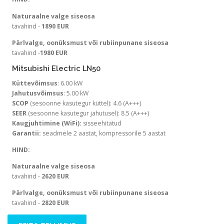
Naturaalne valge siseosa
tavahind -
1890 EUR
Pärlvalge, oonüksmust või rubiinpunane siseosa
tavahind -
1980 EUR
Mitsubishi Electric LN50
Küttevõimsus
: 6.00 kW
Jahutusvõimsus
: 5.00 kW
SCOP
(sesoonne kasutegur küttel): 4.6 (A+++)
SEER
(sesoonne kasutegur jahutusel): 8.5 (A+++)
Kaugjuhtimine (WiFi):
sisseehitatud
Garantii:
seadmele 2 aastat, kompressorile 5 aastat
HIND:
Naturaalne valge siseosa
tavahind -
2620 EUR
Pärlvalge, oonüksmust või rubiinpunane siseosa
tavahind -
2820 EUR