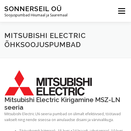
Skip
SONNERSEIL OÜ
to
Menu
content
Soojuspumbad Hiiumaal ja Saaremaal
AVALEHT
ÕHKSOOJUSPUMBAD
MITSUBISHI ELECTRIC
ÕHKSOOJUSPUMBAD
ÕHK-VESI SOOJUSPUMBAD
HOOLDUS
JÄRELMAKS
BLOGI
KONTAKT
Mitsubishi Electric Kirigamine MSZ-LN
seeria
Mitsubishi Electric LN-seeria pumbad on ülimalt efektiivsed, töötavad
vaikselt ning nende siseosa on ainulaadse disaini ja värvivalikuga.
Töövahemik kütmisel: -15 kuni +24 kraadi, jahutamisel -10 kuni