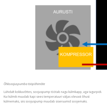
Õhksoojuspumba tööpõhimõte
Lühidalt kokkuvõttes, soojuspump töötab nagu külmkapp, aga tagurpidi.
Kui külmik muudab kapi sees temperatuuri väljas olevast õhust
külmemaks, siis soojuspump muudab siseruumid soojemaks.