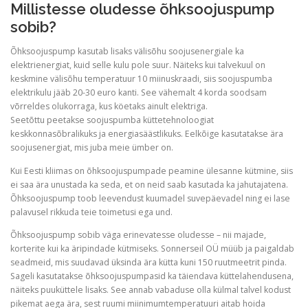
Millistesse oludesse õhksoojuspump
sobib?
Õhksoojuspump kasutab lisaks välisõhu soojusenergiale ka
elektrienergiat, kuid selle kulu pole suur. Näiteks kui talvekuul on
keskmine välisõhu temperatuur 10 miinuskraadi, siis soojuspumba
elektrikulu jääb 20-30 euro kanti. See vähemalt 4 korda soodsam
võrreldes olukorraga, kus köetaks ainult elektriga.
Seetõttu peetakse soojuspumba küttetehnoloogiat
keskkonnasõbralikuks ja energiasäästlikuks. Eelkõige kasutatakse ära
soojusenergiat, mis juba meie ümber on.
Kui Eesti kliimas on õhksoojuspumpade peamine ülesanne kütmine, siis
ei saa ära unustada ka seda, et on neid saab kasutada ka jahutajatena.
Õhksoojuspump toob leevendust kuumadel suvepäevadel ning ei lase
palavusel rikkuda teie toimetusi ega und.
Õhksoojuspump sobib väga erinevatesse oludesse – nii majade,
korterite kui ka äripindade kütmiseks. Sonnerseil OÜ müüb ja paigaldab
seadmeid, mis suudavad üksinda ära kütta kuni 150 ruutmeetrit pinda.
Sageli kasutatakse õhksoojuspumpasid ka täiendava küttelahendusena,
näiteks puuküttele lisaks. See annab vabaduse olla külmal talvel kodust
pikemat aega ära, sest ruumi miinimumtemperatuuri aitab hoida