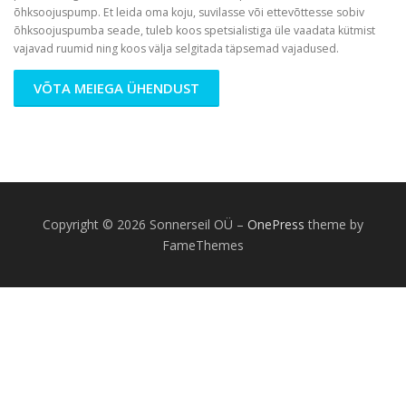
õhksoojuspump. Et leida oma koju, suvilasse või ettevõttesse sobiv
õhksoojuspumba seade, tuleb koos spetsialistiga üle vaadata kütmist
vajavad ruumid ning koos välja selgitada täpsemad vajadused.
VÕTA MEIEGA ÜHENDUST
Copyright © 2026 Sonnerseil OÜ
–
OnePress
theme by
FameThemes