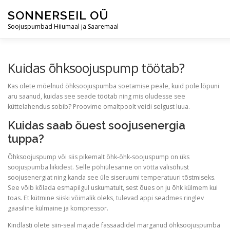
Skip
SONNERSEIL OÜ
to
content
Soojuspumbad Hiiumaal ja Saaremaal
AVALEHT
ÕHKSOOJUSPUMBAD
ÕHK-VESI SOOJU
Kuidas õhksoojuspump töötab?
Kas olete mõelnud õhksoojuspumba soetamise peale, kuid pole lõpuni
aru saanud, kuidas see seade töötab ning mis oludesse see
BLOGI
KONTAKT
küttelahendus sobib? Proovime omaltpoolt veidi selgust luua.
Kuidas saab õuest soojusenergia
tuppa?
Õhksoojuspump või siis pikemalt õhk-õhk-soojuspump on üks
soojuspumba liikidest. Selle põhiülesanne on võtta välisõhust
soojusenergiat ning kanda see üle siseruumi temperatuuri tõstmiseks.
See võib kõlada esmapilgul uskumatult, sest õues on ju õhk külmem kui
toas. Et kütmine siiski võimalik oleks, tulevad appi seadmes ringlev
gaasiline külmaine ja kompressor.
Kindlasti olete siin-seal majade fassaadidel märganud õhksoojuspumba