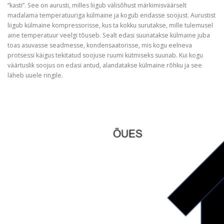
“kasti”. See on aurusti, milles liigub välisõhust märkimisväärselt
madalama temperatuuriga külmaine ja kogub endasse soojust. Aurustist
liigub külmaine kompressorisse, kus ta kokku surutakse, mille tulemusel
aine temperatuur veelgi tõuseb. Sealt edasi suunatakse külmaine juba
toas asuvasse seadmesse, kondensaatorisse, mis kogu eelneva
protsessi käigus tekitatud soojuse ruumi kütmiseks suunab. Kui kogu
väärtuslik soojus on edasi antud, alandatakse külmaine rõhku ja see
läheb uuele ringile.