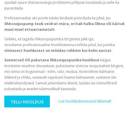
suudab suure tõenäosusega probleemi põhjuse tuvastada ja selle ka
parandada.
Professionaalse abi poole tuleks kindlasti pöörduda ka juhul, kui
õhksoojuspump teeb veidrat müra, eritab halba lõhna või käitub
muul moel ettearvamatult
.
Selleks, et tagada õhksoojuspumba tõrgeteta pikk iga,
soovitame professionaalne hooldusteenus tellida juhul, kui pumba
viimasest hooldusest on möödas rohkem kui kolm aastat
.
Sonnerseil OÜ pakutava õhksoojuspumba hoolduse
käigus
teostame seadme ülevaatuse, puhastame siseosa soojusvaheti kõigest,
mis sinna on kogunenud – tolm, rasv, mustus. Kontrollime külmaine
lekkeid ja rõhku, vastavalt vajadusel lisame külmaainet, vaatame üle
elektriühendused. Samuti juhendame klienti, kuidas ise tolmufiltreid
puhastada ja seadet tulemuslikult kasutada.
TELLI HOOLDUS
Loe hooldusteenusest lähemalt