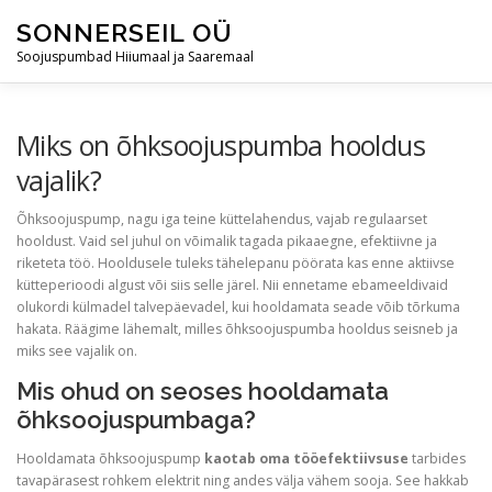
Skip
SONNERSEIL OÜ
to
content
Soojuspumbad Hiiumaal ja Saaremaal
AVALEHT
ÕHKSOOJUSPUMBAD
ÕHK-VESI SOOJU
Miks on õhksoojuspumba hooldus
vajalik?
BLOGI
KONTAKT
Õhksoojuspump, nagu iga teine küttelahendus, vajab regulaarset
hooldust. Vaid sel juhul on võimalik tagada pikaaegne, efektiivne ja
riketeta töö. Hooldusele tuleks tähelepanu pöörata kas enne aktiivse
kütteperioodi algust või siis selle järel. Nii ennetame ebameeldivaid
olukordi külmadel talvepäevadel, kui hooldamata seade võib tõrkuma
hakata. Räägime lähemalt, milles õhksoojuspumba hooldus seisneb ja
miks see vajalik on.
Mis ohud on seoses hooldamata
õhksoojuspumbaga?
Hooldamata õhksoojuspump
kaotab oma tööefektiivsuse
tarbides
tavapärasest rohkem elektrit ning andes välja vähem sooja. See hakkab