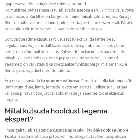
igapäevaselt õhus ringlevaid tolmukübemeid.
Tolmufiltrite puhasamiseks tuleb avada siseosa esiluuk, filtrid välja võtta
ja puhastada. Kui filter on kergelt tolmune, piisab tolmuimejast. Kui aga
filter on nähtavalt määrdunud, tuleks seda pesta jooksva vee all. Pärast
pesu tuleb filtrid kuivatada ja panna oma kohale tagasi.
Sõltuvalt seadme kasutusaktiivsusest tuleks valida filtrite pesu
regulaarsus. Väga tihedalt kasutuses oleva pumba puhul soovitame
seda teha vähemalt kord kuus. Kui seade on kasutuses harvem, siis
piisab, kui seda tehakse enne ja pärast kütteperioodi. Uuemad
seadmed on varustatud ka spetsiaalse funktsiooniga, mis omanikule
filtrite pesu vajadust meelde tuletab.
Ära ei saa unustada ka
seadme välisosa
. See ei tohi olla kattunud või
ummistunud jää, lume, lehtede, okste vm sodiga. Sellisel juhul ei saa
välisosa piisavalt soojust välisõhust kätte ja seadme tööefektiivsus
langeb.
Millal kutsuda hooldust tegema
ekspert?
Ilmselgelt tuleb asjatundja kutsuda appi juhul, kui
õhksoojuspump ei
tööta
. Seadme ehituse ja tööpõhimõtetega tuttav teenusepakkuja