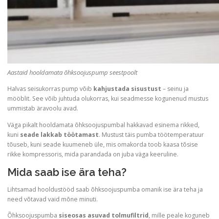
Aastaid hooldamata õhksoojuspump seestpoolt
Halvas seisukorras pump võib
kahjustada sisustust
– seinu ja
mööblit. See võib juhtuda olukorras, kui seadmesse kogunenud mustus
ummistab äravoolu avad.
Väga pikalt hooldamata õhksoojuspumbal hakkavad esinema rikked,
kuni
seade lakkab töötamast
. Mustust täis pumba töötemperatuur
tõuseb, kuni seade kuumeneb üle, mis omakorda toob kaasa tõsise
rikke kompressoris, mida parandada on juba väga keeruline.
Mida saab ise ära teha?
Lihtsamad hooldustööd saab õhksoojuspumba omanik ise ära teha ja
need võtavad vaid mõne minuti.
Õhksoojuspumba
siseosas asuvad tolmufiltrid
, mille peale koguneb