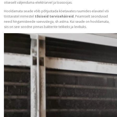
otseselt väljenduma elektriarvel ja toasoojas.
Hooldamata seade võib põhjustada köetavates ruumides elavatel või
töötavatel inimestel
tõsiseid tervisehäireid
. Peamiselt seonduvad
need hingamisteede vaevustega, sh astma. Kui seade on hooldamata,
siis on see soodne pinnas bakterite tekkeks ja levikuks.