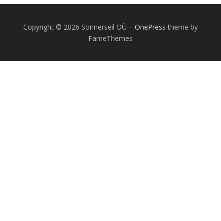
Copyright © 2026 Sonnerseil OÜ
–
OnePress
theme by
FameThemes